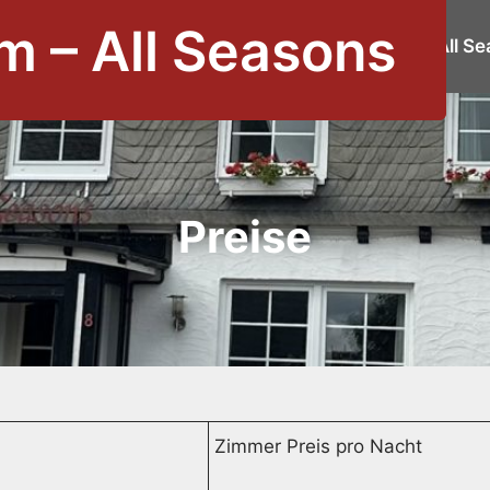
m – All Seasons
Home
Haus All S
Preise
Zimmer Preis pro Nacht