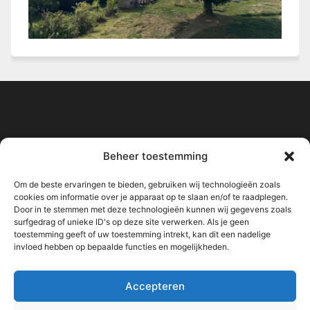
Haus Astenalm - All Seasons
Beheer toestemming
Sebastiaan & Susanne
Neuastenberger Straße 8
Om de beste ervaringen te bieden, gebruiken wij technologieën zoals
cookies om informatie over je apparaat op te slaan en/of te raadplegen.
59955 Winterberg
Door in te stemmen met deze technologieën kunnen wij gegevens zoals
+49 1520 6289 451
surfgedrag of unieke ID's op deze site verwerken. Als je geen
toestemming geeft of uw toestemming intrekt, kan dit een nadelige
+49 2981 5089 285
invloed hebben op bepaalde functies en mogelijkheden.
Accepteren
Impressum